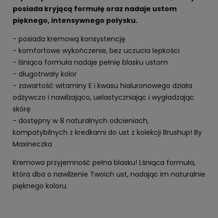
posiada kryjącą formułę oraz nadaje ustom
pięknego, intensywnego połysku.
- posiada kremową konsystencję
- komfortowe wykończenie, bez uczucia lepkości
- lśniąca formuła nadaje pełnię blasku ustom
- długotrwały kolor
- zawartość witaminy E i kwasu hialuronowego działa
odżywczo i nawilżająco, uelastyczniając i wygładzając
skórę
- dostępny w 8 naturalnych odcieniach,
kompatybilnych z kredkami do ust z kolekcji Brushup! By
Maxineczka
Kremowa przyjemność pełna blasku! Lśniąca formuła,
która dba o nawilżenie Twoich ust, nadając im naturalnie
pięknego koloru.