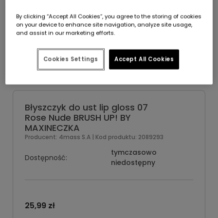
By clicking “Accept All Cookies”, you agree to the storing of cookies
on your device to enhance site navigation, analyze site usage,
and assist in our marketing efforts.
Cookies Settings
Accept All Cookies
Błyszczyk do ust lip gloss 07
Rose Nude BRUSH UP! BY
MAXINECZKA
Producent:
4mass S.A
| Kod produktu:
2089293
tymczasowo
Dostępność:
niedostępny
25,99 zł