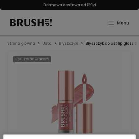
Darmowa dostawa od 120zł
Strona główna
Usta
Błyszczyki
Błyszczyk do ust lip gloss
Ups... zaraz wracam