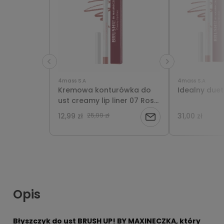
4mass S.A
4mass S.A
Kremowa konturówka do
Idealny duet
ust creamy lip liner 07 Rose
Nude BRUSH UP! BY
12,99 zł
25,99 zł
31,00 zł
Powiadom
MAXINECZKA
o
dostępności
Opis
Błyszczyk do ust BRUSH UP! BY MAXINECZKA, który