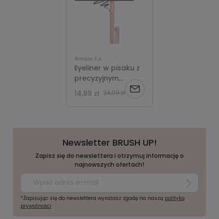
4mass S.A
Eyeliner w pisaku z
precyzyjnym
pędzelkiem, czarny,
Powiadom
14,99 zł
24,99 zł
Black eyeliner pen
with precise brush,
o
0,5g BRUSH UP!
dostępności
Newsletter BRUSH UP!
Zapisz się do newslettera i otrzymuj informację o
najnowszych ofertach!
*Zapisując się do newslettera wyrażasz zgodę na naszą
polityką
prywatności