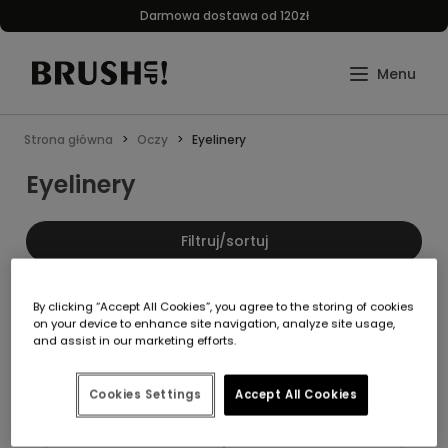
Darmowa dostawa od 120zł
Strona główna
Oczy
Eyelinery
Eyelinery
Filtruj/sortuj
By clicking “Accept All Cookies”, you agree to the storing of cookies
promocja
promocja
on your device to enhance site navigation, analyze site usage,
Ups... zaraz wracam
Ups... zaraz wracam
and assist in our marketing efforts.
Cookies Settings
Accept All Cookies