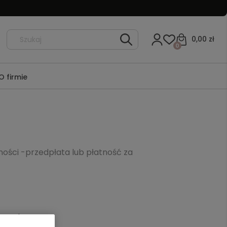
0,00 zł
0
O firmie
ości -przedpłata lub płatność za
zas dostawy