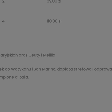
2
69,00 zł
4
110,00 zł
ryjskich oraz Ceuty i Mellila
ek do Watykanu i San Marino; dopłata strefowa i odprawa
mpione d’Italia.