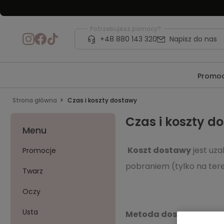
Potrzebujesz pomocy?
+48 880 143 320
Napisz do nas
Promoc
Strona główna
Czas i koszty dostawy
Czas i koszty d
Menu
Koszt dostawy
jest uz
Promocje
pobraniem (tylko na tere
Twarz
Oczy
Usta
Metoda dostawy PL