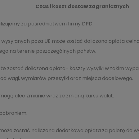
Czas i koszt dostaw zagranicznych
alizujemy za pośrednictwem firmy DPD.
ek wysyłanych poza UE może zostać doliczona opłata cel
nego na terenie poszczególnych państw.
e zostać doliczona opłata- koszty wysyłki w takim wypa
 od wagi, wymiarów przesyłki oraz miejsca docelowego.
ogą ulec zmianie wraz ze zmianą kursu walut.
 pobraniem.
oże zostać naliczona dodatkowa opłata za paletę do wy