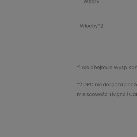
Węgry
Włochy*2
*1 Nie obejmuje Wysp Kana
*2 DPD nie doręcza pacz
miejscowości Livigno i Ca