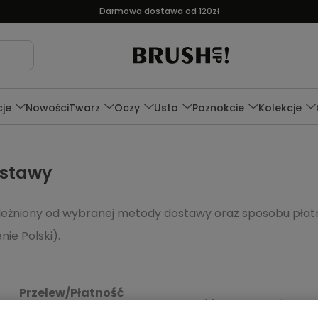
Darmowa dostawa od 120zł
je
Nowości
Twarz
Oczy
Usta
Paznokcie
Kolekcje
ostawy
ależniony od wybranej metody dostawy oraz sposobu płatn
nie Polski).
Przelew/Płatność
Płatność
za pobraniem
C
online