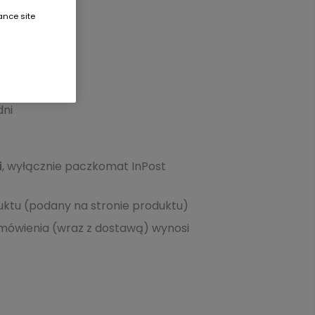
ance site
dni
dni
i
, wyłącznie paczkomat InPost
duktu (podany na stronie produktu)
zamówienia (wraz z dostawą) wynosi