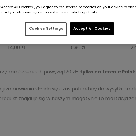
 “Accept All Cookies”, you agree to the storing of cookies on your device to enh
 analyze site usage, and assist in our marketing efforts.
12,99 zł
15,99 zł
2 
Cookies Settings
Accept All Cookies
14,00 zł
15,90 zł
2 
rzy zamówieniach powyżej 120 zł-
tylko na terenie Polsk
acji zamówienia składa się czas potrzebny do wysyłki pro
 produkt znajduje się w naszym magazynie to realizacja 