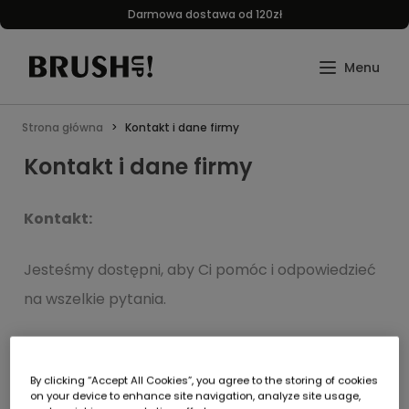
Darmowa dostawa od 120zł
Strona główna
Kontakt i dane firmy
Kontakt i dane firmy
Kontakt:
Jesteśmy dostępni, aby Ci pomóc i odpowiedzieć
na wszelkie pytania.
By clicking “Accept All Cookies”, you agree to the storing of cookies
on your device to enhance site navigation, analyze site usage,
Zamówienia sklep internetowy