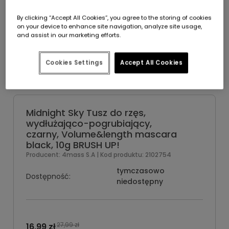
By clicking “Accept All Cookies”, you agree to the storing of cookies
on your device to enhance site navigation, analyze site usage,
and assist in our marketing efforts.
Cookies Settings
Accept All Cookies
Midnight Sky Tusz do rzęs,
wydłużająco-pogrubiający,
czarny, Volume&length mascara
black, 10g BRUSH UP!
Producent:
4mass S.A
| Kod produktu:
2102754
tymczasowo
Dostępność:
niedostępny
27,99 zł
16,99 zł