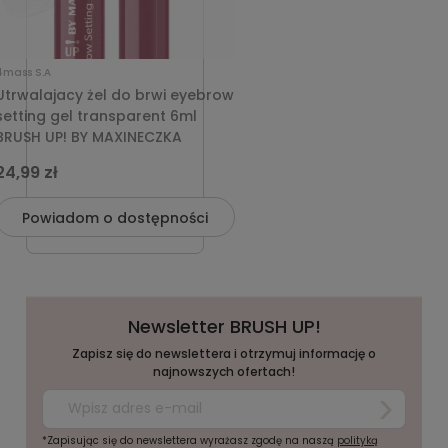
4mass S.A
Utrwalajacy żel do brwi eyebrow
setting gel transparent 6ml
BRUSH UP! BY MAXINECZKA
24,99 zł
Powiadom o dostępności
Newsletter BRUSH UP!
Zapisz się do newslettera i otrzymuj informację o
najnowszych ofertach!
*Zapisując się do newslettera wyrażasz zgodę na naszą
polityką