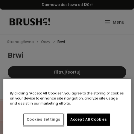
Darmowa dostawa od 120zł
Strona główna
Oczy
Brwi
Brwi
Filtruj/sortuj
By clicking “Accept All Cookies”, you agree to the storing of cookies
promocja
on your device to enhance site navigation, analyze site usage,
Ups... zaraz wracam
and assist in our marketing efforts.
Cookies Settings
Accept All Cookies