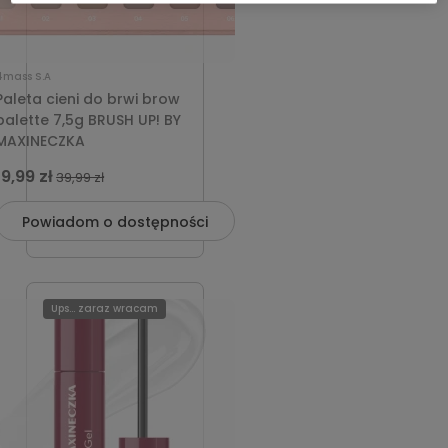
4mass S.A
Paleta cieni do brwi brow
palette 7,5g BRUSH UP! BY
MAXINECZKA
19,99 zł
39,99 zł
Powiadom o dostępności
Ups... zaraz wracam